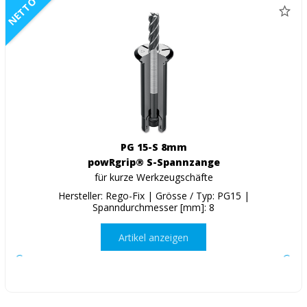
NETTO
PG 15-S 8mm
powRgrip® S-Spannzange
für kurze Werkzeugschäfte
Hersteller: Rego-Fix | Grösse / Typ: PG15 |
Spanndurchmesser [mm]: 8
Artikel anzeigen