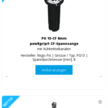
PG 15-CF 8mm
powRgrip® CF-Spannzange
mit Kühlmittelkanälen
Hersteller: Rego-Fix | Grösse / Typ: PG15 |
Spanndurchmesser [mm]: 8
Artikel anzeigen
NETTO