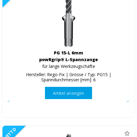
PG 15-L 6mm
powRgrip® L-Spannzange
für lange Werkzeugschäfte
Hersteller: Rego-Fix | Grösse / Typ: PG15 |
Spanndurchmesser [mm]: 6
Artikel anzeigen
NETTO