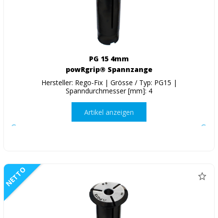
PG 15 4mm
powRgrip® Spannzange
Hersteller: Rego-Fix | Grösse / Typ: PG15 |
Spanndurchmesser [mm]: 4
Artikel anzeigen
NETTO