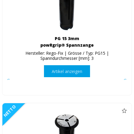
PG 15 3mm
powRgrip® Spannzange
Hersteller: Rego-Fix | Grösse / Typ: PG15 |
Spanndurchmesser [mm]: 3
Artikel anzeigen
NETTO