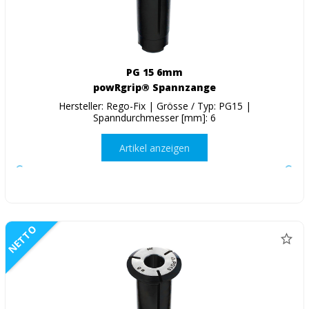
PG 15 6mm
powRgrip® Spannzange
Hersteller: Rego-Fix | Grösse / Typ: PG15 |
Spanndurchmesser [mm]: 6
Artikel anzeigen
NETTO