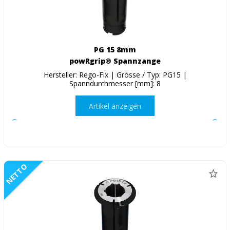
PG 15 8mm
powRgrip® Spannzange
Hersteller: Rego-Fix | Grösse / Typ: PG15 |
Spanndurchmesser [mm]: 8
Artikel anzeigen
NETTO