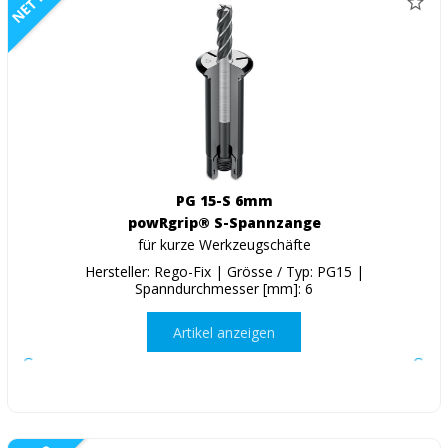
NETTO
PG 15-S 6mm
powRgrip® S-Spannzange
für kurze Werkzeugschäfte
Hersteller: Rego-Fix | Grösse / Typ: PG15 |
Spanndurchmesser [mm]: 6
Artikel anzeigen