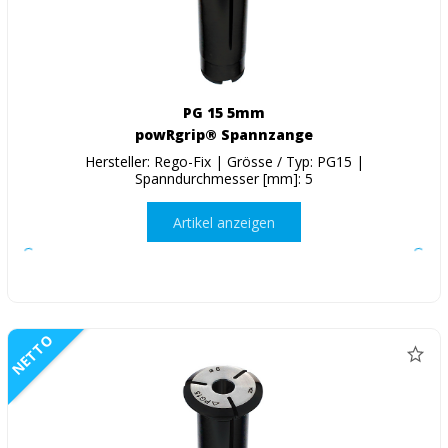
PG 15 5mm
powRgrip® Spannzange
Hersteller: Rego-Fix | Grösse / Typ: PG15 |
Spanndurchmesser [mm]: 5
Artikel anzeigen
NETTO