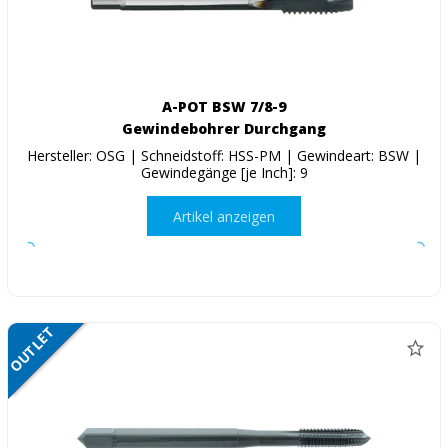
A-POT BSW 7/8-9
Gewindebohrer Durchgang
Hersteller: OSG | Schneidstoff: HSS-PM | Gewindeart: BSW |
Gewindegänge [je Inch]: 9
Artikel anzeigen
OUTLET
SALE