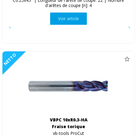
C0.25x45° | Longueur de l'arête de coupe: 22 | Nombre
d'arêtes de coupe [n]: 4
Voir article
NETTO
VBPC 10xR0.3-HA
Fraise torique
vb-tools ProCut