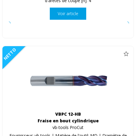
d'arêtes de coupe [n]: 4
Voir article
NETTO
VBPC 12-HB
Fraise en bout cylindrique
vb-tools ProCut
Fournisseur: vb tools | Matière de l'outil: MD | Diamètre de