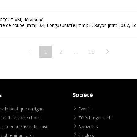
FFCUT XM, détalonné
ètre de coupe [mm]: 0.4, Longueur utile [mm]: 3, Rayon [mm]: 0.02, L
1
2
...
19
s
Société
z la boutique en ligne
Events
'outil de votre choix
Téléchargement
créer une liste de suivi
Nouvelles
obtenir un login
Emplois