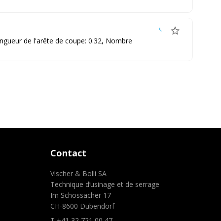
ongueur de l'arête de coupe: 0.32, Nombre
Contact
Vischer & Bolli SA
Technique d’usinage et de serrage
Im Schossacher 17
CH-8600 Dübendorf
T +41 32 721 00 47