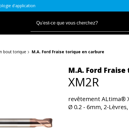
logie d'application
n bout torique
M.A. Ford Fraise torique en carbure
M.A. Ford Fraise
XM2R
revêtement ALtima® 
Ø 0.2 - 6mm, 2-Lèvres, r