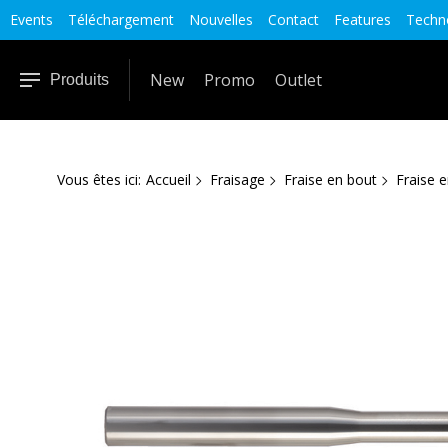
Events
Téléchargement
Nouvelles
Contact
Features
Techno
New
Promo
Outlet
Produits
Vous êtes ici:
Accueil
Fraisage
Fraise en bout
Fraise e