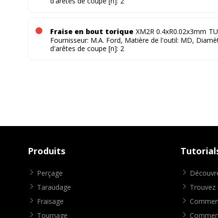
d'arêtes de coupe [n]: 2
Fraise en bout torique
XM2R 0.4xR0.02x3mm
TU
Fournisseur: M.A. Ford, Matière de l'outil: MD, Diam
d'arêtes de coupe [n]: 2
Produits
Tutorial
Perçage
Découvre
Taraudage
Trouvez l
Fraisage
Comment 
Tournage
Comment 